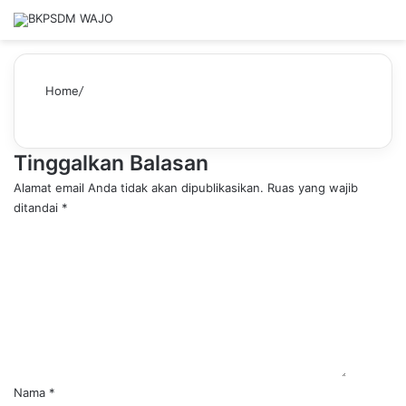
Home
/
Tinggalkan Balasan
Alamat email Anda tidak akan dipublikasikan.
Ruas yang wajib
ditandai
*
K
o
m
e
n
t
a
r
*
Nama
*