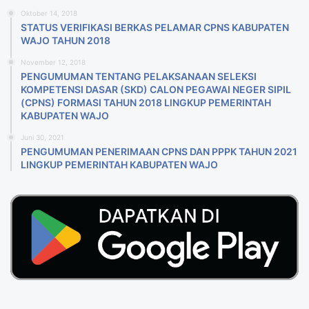
Oktober 14, 2018
STATUS VERIFIKASI BERKAS PELAMAR CPNS KABUPATEN
WAJO TAHUN 2018
November 12, 2018
PENGUMUMAN TENTANG PELAKSANAAN SELEKSI
KOMPETENSI DASAR (SKD) CALON PEGAWAI NEGER SIPIL
(CPNS) FORMASI TAHUN 2018 LlNGKUP PEMERINTAH
KABUPATEN WAJO
Juni 30, 2021
PENGUMUMAN PENERIMAAN CPNS DAN PPPK TAHUN 2021
LINGKUP PEMERINTAH KABUPATEN WAJO