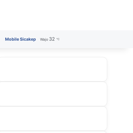
32
Search for
Mobile Sicakep
Wajo
℃