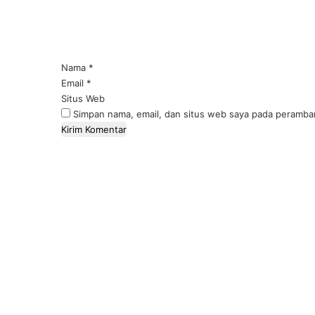
n
t
a
r
*
Nama
*
Email
*
Situs Web
Simpan nama, email, dan situs web saya pada peramban