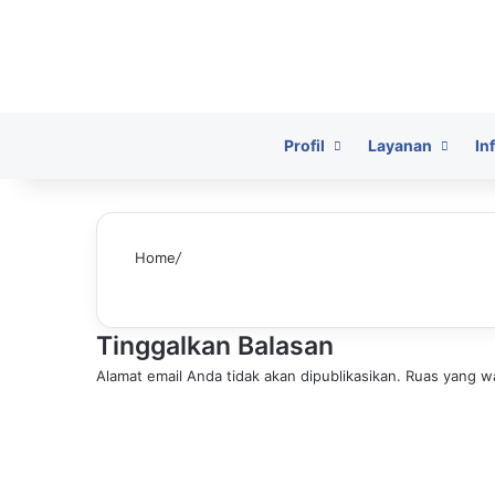
HomePage
Profil
Layanan
In
Home
/
Tinggalkan Balasan
Alamat email Anda tidak akan dipublikasikan.
Ruas yang wa
K
o
m
e