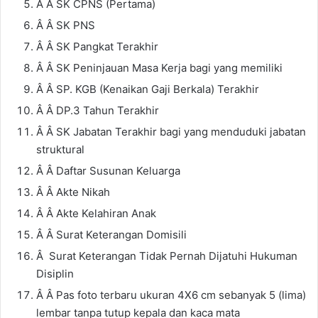
Â Â SK CPNS (Pertama)
Â Â SK PNS
Â Â SK Pangkat Terakhir
Â Â SK Peninjauan Masa Kerja bagi yang memiliki
Â Â SP. KGB (Kenaikan Gaji Berkala) Terakhir
Â Â DP.3 Tahun Terakhir
Â Â SK Jabatan Terakhir bagi yang menduduki jabatan
struktural
Â Â Daftar Susunan Keluarga
Â Â Akte Nikah
Â Â Akte Kelahiran Anak
Â Â Surat Keterangan Domisili
Â Surat Keterangan Tidak Pernah Dijatuhi Hukuman
Disiplin
Â Â Pas foto terbaru ukuran 4X6 cm sebanyak 5 (lima)
lembar tanpa tutup kepala dan kaca mata