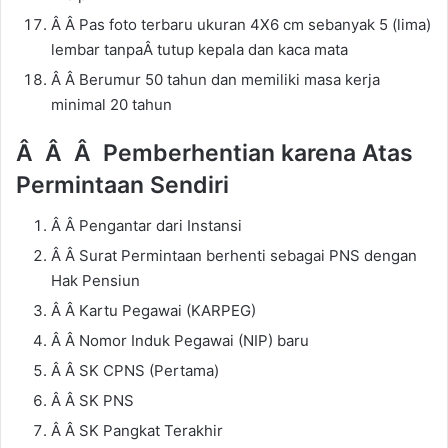
Â Â Pas foto terbaru ukuran 4X6 cm sebanyak 5 (lima)
lembar tanpaÂ tutup kepala dan kaca mata
Â Â Berumur 50 tahun dan memiliki masa kerja
minimal 20 tahun
Â Â Â
Pemberhentian karena Atas
Permintaan Sendiri
Â Â Pengantar dari Instansi
Â Â Surat Permintaan berhenti sebagai PNS dengan
Hak Pensiun
Â Â Kartu Pegawai (KARPEG)
Â Â Nomor Induk Pegawai (NIP) baru
Â Â SK CPNS (Pertama)
Â Â SK PNS
Â Â SK Pangkat Terakhir