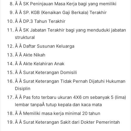
Â Â SK Peninjauan Masa Kerja bagi yang memiliki
Â Â SP. KGB (Kenaikan Gaji Berkala) Terakhir
Â Â DP.3 Tahun Terakhir
Â Â SK Jabatan Terakhir bagi yang menduduki jabatan
struktural
Â Â Daftar Susunan Keluarga
Â Â Akte Nikah
Â Â Akte Kelahiran Anak
Â Â Surat Keterangan Domisili
Â Â Surat Keterangan Tidak Pernah Dijatuhi Hukuman
Disiplin
Â Â Pas foto terbaru ukuran 4X6 cm sebanyak 5 (lima)
lembar tanpaÂ tutup kepala dan kaca mata
Â Â Memiliki masa kerja minimal 20 tahun
Â Â Surat Keterangan Sakit dari Dokter Pemerintah