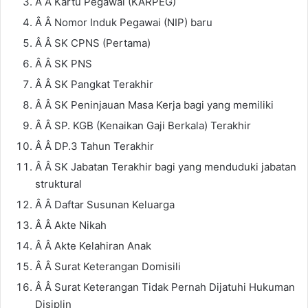
Â Â Kartu Pegawai (KARPEG)
Â Â Nomor Induk Pegawai (NIP) baru
Â Â SK CPNS (Pertama)
Â Â SK PNS
Â Â SK Pangkat Terakhir
Â Â SK Peninjauan Masa Kerja bagi yang memiliki
Â Â SP. KGB (Kenaikan Gaji Berkala) Terakhir
Â Â DP.3 Tahun Terakhir
Â Â SK Jabatan Terakhir bagi yang menduduki jabatan
struktural
Â Â Daftar Susunan Keluarga
Â Â Akte Nikah
Â Â Akte Kelahiran Anak
Â Â Surat Keterangan Domisili
Â Â Surat Keterangan Tidak Pernah Dijatuhi Hukuman
Disiplin