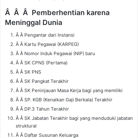
Â Â Â
Pemberhentian karena
Meninggal Dunia
Â Â Pengantar dari Instansi
Â Â Kartu Pegawai (KARPEG)
Â Â Nomor Induk Pegawai (NIP) baru
Â Â SK CPNS (Pertama)
Â Â SK PNS
Â Â SK Pangkat Terakhir
Â Â SK Peninjauan Masa Kerja bagi yang memiliki
Â Â SP. KGB (Kenaikan Gaji Berkala) Terakhir
Â Â DP.3 Tahun Terakhir
Â Â SK Jabatan Terakhir bagi yang menduduki jabatan
struktural
Â Â Daftar Susunan Keluarga