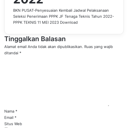
BKN PUSAT-Penyesuaian Kembali Jadwal Pelaksanaan
Seleksi Penerimaan PPPK JF Tenaga Teknis Tahun 2022-
PPPK TEKNIS 11 MEI 2023
Download
Tinggalkan Balasan
Alamat email Anda tidak akan dipublikasikan.
Ruas yang wajib
ditandai
*
K
o
m
e
n
t
a
r
*
Nama
*
Email
*
Situs Web