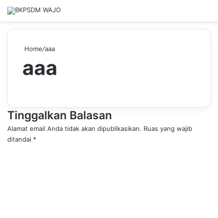
Home
/
aaa
aaa
Tinggalkan Balasan
Alamat email Anda tidak akan dipublikasikan.
Ruas yang wajib
ditandai
*
K
o
m
e
n
t
a