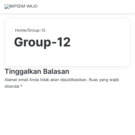
Home
/
Group-12
Group-12
Tinggalkan Balasan
Alamat email Anda tidak akan dipublikasikan.
Ruas yang wajib
ditandai
*
K
o
m
e
n
t
a