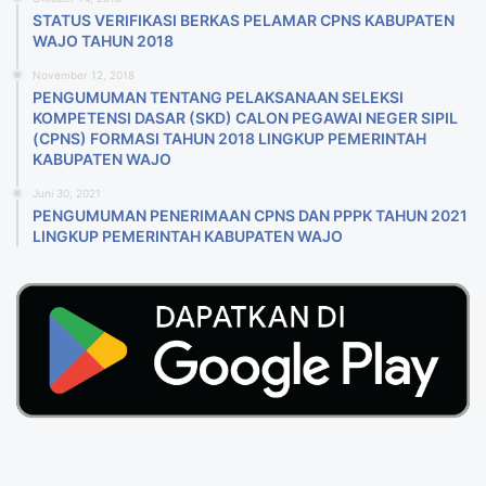
STATUS VERIFIKASI BERKAS PELAMAR CPNS KABUPATEN
WAJO TAHUN 2018
November 12, 2018
PENGUMUMAN TENTANG PELAKSANAAN SELEKSI
KOMPETENSI DASAR (SKD) CALON PEGAWAI NEGER SIPIL
(CPNS) FORMASI TAHUN 2018 LlNGKUP PEMERINTAH
KABUPATEN WAJO
Juni 30, 2021
PENGUMUMAN PENERIMAAN CPNS DAN PPPK TAHUN 2021
LINGKUP PEMERINTAH KABUPATEN WAJO