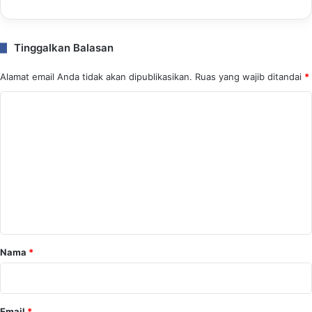
Tinggalkan Balasan
Alamat email Anda tidak akan dipublikasikan.
Ruas yang wajib ditandai
*
K
o
m
e
n
t
a
r
Nama
*
*
Email
*