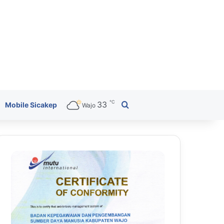
℃
33
Search for
Mobile Sicakep
Wajo