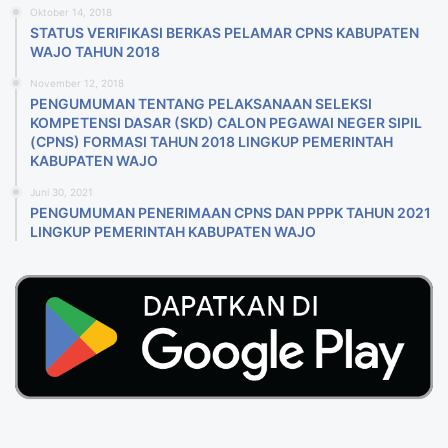
Oktober 14, 2018
STATUS VERIFIKASI BERKAS PELAMAR CPNS KABUPATEN
WAJO TAHUN 2018
November 12, 2018
PENGUMUMAN TENTANG PELAKSANAAN SELEKSI
KOMPETENSI DASAR (SKD) CALON PEGAWAI NEGER SIPIL
(CPNS) FORMASI TAHUN 2018 LlNGKUP PEMERINTAH
KABUPATEN WAJO
Juni 30, 2021
PENGUMUMAN PENERIMAAN CPNS DAN PPPK TAHUN 2021
LINGKUP PEMERINTAH KABUPATEN WAJO