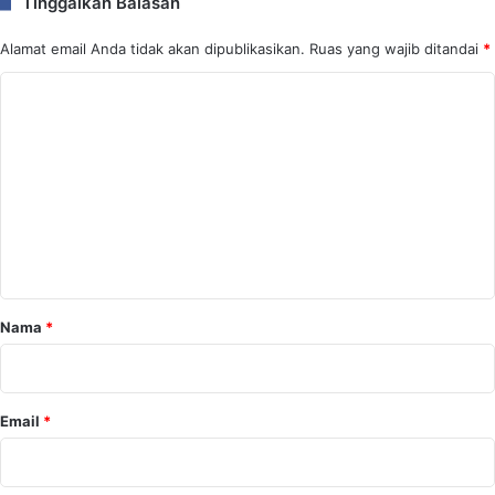
Tinggalkan Balasan
Alamat email Anda tidak akan dipublikasikan.
Ruas yang wajib ditandai
*
K
o
m
e
n
t
a
r
Nama
*
*
Email
*