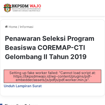
Home
/
Informasi
Penawaran Seleksi Program
Beasiswa COREMAP-CTI
Gelombang II Tahun 2019
Setting up fake worker failed: "Cannot load script at:
https://bkpsdmwajo.id/wp-content/plugins/pdf-
embedder/assets/js/pdfjs/pdf.worker.min.js".
Unduh Lampiran Surat