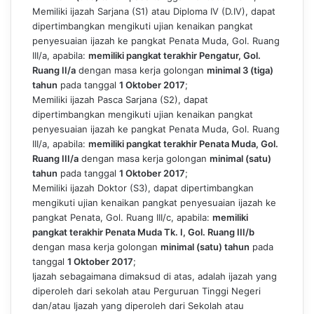
Memiliki ijazah Sarja
na (S1) atau Diploma IV (D.IV), dapat
dipertimbangkan mengikuti ujian kenaikan pangkat
penyesuaian ijazah ke pangkat Penata Muda, Gol. Ruang
III/a, apabila:
memiliki pangkat terakhir Pengatur, Gol.
Ruang II/a
dengan masa kerja golongan
minimal 3 (tiga)
tahun
pada tanggal
1 Oktober 2017
;
Memiliki ijazah Pasca Sarjana (S2), dapat
dipertimbangkan mengikuti ujian kenaikan pangkat
penyesuaian ijazah ke pangkat Penata Muda, Gol. Ruang
III/a, apabila:
memiliki pangkat terakhir Penata Muda, Gol.
Ruang III/a
dengan masa kerja golongan
minimal (satu)
tahun
pada tanggal
1 Oktober 2017
;
Memiliki ijazah Doktor (S3), dapat dipertimbangkan
mengikuti ujian kenaikan pangkat penyesuaian ijazah ke
pangkat Penata, Gol. Ruang III/c, apabila:
memiliki
pangkat terakhir Penata Muda Tk. I, Gol. Ruang III/b
dengan masa kerja golongan
minimal (satu) tahun
pada
tanggal
1 Oktober 2017
;
Ijazah sebagaimana dimaksud di atas, adalah ijazah yang
diperoleh dari sekolah atau Perguruan Tinggi Negeri
dan/atau Ijazah yang diperoleh dari Sekolah atau