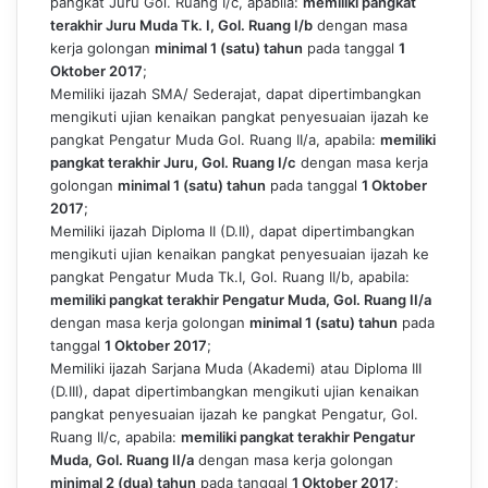
pangkat Juru Gol. Ruang I/c, apabila:
memiliki pangkat
terakhir Juru Muda Tk. I, Gol. Ruang I/b
dengan masa
kerja golongan
minimal 1 (satu) tahun
pada tanggal
1
Oktober 2017
;
Memiliki ijazah SMA/ Sederajat, dapat dipertimbangkan
mengikuti ujian kenaikan pangkat penyesuaian ijazah ke
pangkat Pengatur Muda Gol. Ruang II/a, apabila:
memiliki
pangkat terakhir Juru, Gol. Ruang I/c
dengan masa kerja
golongan
minimal 1 (satu) tahun
pada tanggal
1 Oktober
2017
;
Memiliki ijazah Diploma II (D.II), dapat dipertimbangkan
mengikuti ujian kenaikan pangkat penyesuaian ijazah ke
pangkat Pengatur Muda Tk.I, Gol. Ruang II/b, apabila:
memiliki pangkat terakhir Pengatur Muda, Gol. Ruang II/a
dengan masa kerja golongan
minimal 1 (satu) tahun
pada
tanggal
1 Oktober 2017
;
Memiliki ijazah Sarjana Muda (Akademi) atau Diploma III
(D.III), dapat dipertimbangkan mengikuti ujian kenaikan
pangkat penyesuaian ijazah ke pangkat Pengatur, Gol.
Ruang II/c, apabila:
memiliki pangkat terakhir Pengatur
Muda, Gol. Ruang II/a
dengan masa kerja golongan
minimal 2 (dua) tahun
pada tanggal
1 Oktober 2017
;