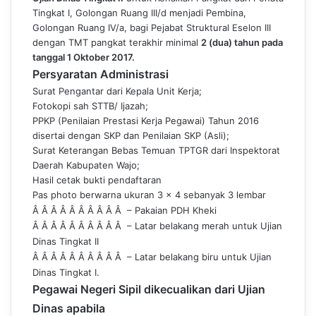
Tingkat I, Golongan Ruang III/d menjadi Pembina,
Golongan Ruang IV/a, bagi Pejabat Struktural Eselon III
dengan TMT pangkat terakhir minimal
2 (dua) tahun pada
tanggal 1 Oktobe
r 2017.
Persyaratan Administrasi
Surat Pengantar dari Kepala Unit Kerja;
Fotokopi sah STTB/ Ijazah;
PPKP (Penilaian Prestasi Kerja Pegawai) Tahun 2016
disertai dengan SKP dan Penilaian SKP (Asli);
Surat Keterangan Bebas Temuan TPTGR dari Inspektorat
Daerah Kabupaten Wajo;
Hasil cetak bukti pendaftaran
Pas photo berwarna ukuran 3 x 4 sebanyak 3 lembar
Â Â Â Â Â Â Â Â Â Â – Pakaian PDH Kheki
Â Â Â Â Â Â Â Â Â Â – L
atar belakang merah untuk Ujian
Dinas Tingkat II
Â Â Â Â Â Â Â Â Â Â – Latar belakang biru untuk Ujian
Dinas Tingkat I.
Pegawai Negeri Sipil dikecualikan dari Ujian
Dinas apabila