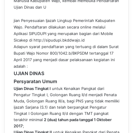
Manusia Kabupaten Wajo, kembali membuka Pendaftaran
Ujian Dinas dan U
jian Penyesuaian Ijazah Lingkup Pemerintah Kabupaten
Wajo. Pendaftaran dilakukan secara online melalui
Aplikasi SIPUDUPI yang merupakan bagian dari Mobile
Sicakep di
http://sipudupi.bkddwajo.id
Adapun syarat pendaftaran yang tertuang di dalam Surat
Bupati Wajo Nomor 800/1042.b/BKPSDM tertanggal 17
April 2017 yang menjadi dasar pelaksanaan kegiatan ini
adalah :
UJIAN DINAS
Persyaratan Umum
Ujian Dinas Tingkat I
untuk Kenaikan Pangkat dari
Pengatur Tingkat I, Golongan Ruang II/d menjadi Penata
Muda, Golongan Ruang III/a, bagi PNS yang tidak memiliki
ijazah Sarjana (S.
1) dan telah berpangkat Pengatur
Tingkat I Golongan Ruang II/d dengan TMT pangkat
terakhir minimal
2 (dua) tahun pada tanggal 1 Oktober
2017
;
Ujian Dinas Tingkat II
untuk Kenaikan Pangkat dari Penata