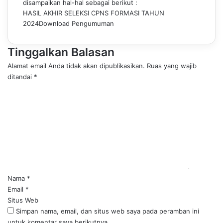
disampaikan hal-hal sebagai berikut :
HASIL AKHIR SELEKSI CPNS FORMASI TAHUN
2024
Download Pengumuman
Tinggalkan Balasan
Alamat email Anda tidak akan dipublikasikan.
Ruas yang wajib
ditandai
*
K
o
m
e
n
t
a
r
*
Nama
*
Email
*
Situs Web
Simpan nama, email, dan situs web saya pada peramban ini
untuk komentar saya berikutnya.