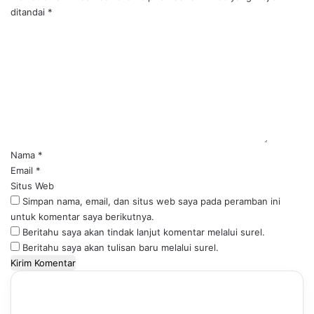
ditandai
*
K
o
m
e
n
t
a
r
*
Nama
*
Email
*
Situs Web
Simpan nama, email, dan situs web saya pada peramban ini
untuk komentar saya berikutnya.
Beritahu saya akan tindak lanjut komentar melalui surel.
Beritahu saya akan tulisan baru melalui surel.