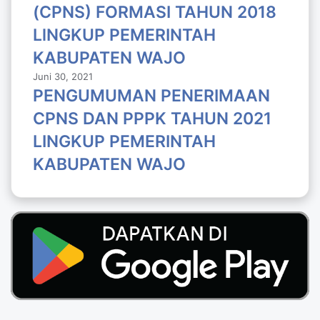
(CPNS) FORMASI TAHUN 2018
LlNGKUP PEMERINTAH
KABUPATEN WAJO
Juni 30, 2021
PENGUMUMAN PENERIMAAN
CPNS DAN PPPK TAHUN 2021
LINGKUP PEMERINTAH
KABUPATEN WAJO