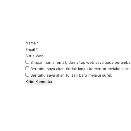
m
e
n
t
a
r
*
Nama
*
Email
*
Situs Web
Simpan nama, email, dan situs web saya pada peramban
Beritahu saya akan tindak lanjut komentar melalui surel
Beritahu saya akan tulisan baru melalui surel.