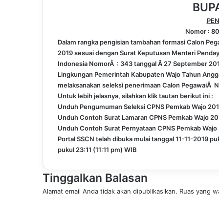
BUP
PE
Nomor : 80
Dalam rangka pengisian tambahan formasi Calon Pega
2019 sesuai dengan Surat Keputusan Menteri Penday
Indonesia NomorÂ : 343 tanggal Â 27 September 201
Lingkungan Pemerintah Kabupaten Wajo Tahun Angg
melaksanakan seleksi penerimaan Calon PegawaiÂ Ne
Untuk lebih jelasnya, silahkan klik tautan berikut ini :
Unduh Pengumuman Seleksi CPNS Pemkab Wajo 20
Unduh Contoh Surat Lamaran
CPNS Pemkab Wajo 20
Unduh Contoh Surat Pernyataan
CPNS Pemkab Wajo
Portal SSCN telah dibuka mulai tanggal 11-11-2019 p
pukul 23:11 (11:11 pm) WIB
Tinggalkan Balasan
Alamat email Anda tidak akan dipublikasikan.
Ruas yang wa
K
o