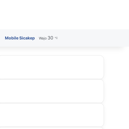
30
Search for
Mobile Sicakep
Wajo
℃