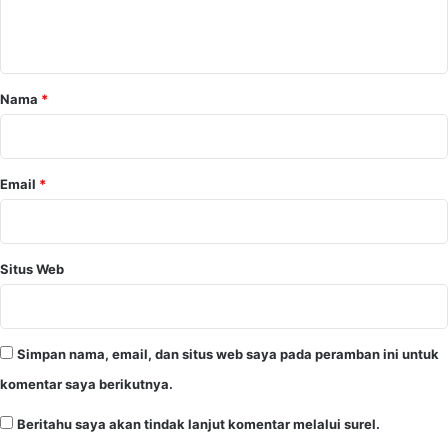
n
t
a
r
Nama
*
*
Email
*
Situs Web
Simpan nama, email, dan situs web saya pada peramban ini untuk
komentar saya berikutnya.
Beritahu saya akan tindak lanjut komentar melalui surel.