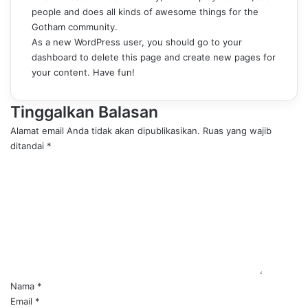
people and does all kinds of awesome things for the
Gotham community.
As a new WordPress user, you should go to
your
dashboard
to delete this page and create new pages for
your content. Have fun!
Tinggalkan Balasan
Alamat email Anda tidak akan dipublikasikan.
Ruas yang wajib
ditandai
*
K
o
m
e
n
t
a
r
*
Nama
*
Email
*