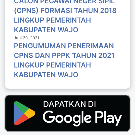
CALON PEGAWAI NEGER SIPIL
(CPNS) FORMASI TAHUN 2018
LlNGKUP PEMERINTAH
KABUPATEN WAJO
Juni 30, 2021
PENGUMUMAN PENERIMAAN
CPNS DAN PPPK TAHUN 2021
LINGKUP PEMERINTAH
KABUPATEN WAJO