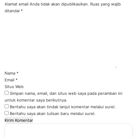
Alamat email Anda tidak akan dipublikasikan.
Ruas yang wajib
ditandai
*
K
o
m
e
n
t
a
r
*
Nama
*
Email
*
Situs Web
Simpan nama, email, dan situs web saya pada peramban ini
untuk komentar saya berikutnya.
Beritahu saya akan tindak lanjut komentar melalui surel.
Beritahu saya akan tulisan baru melalui surel.