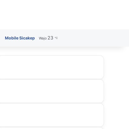
23
Search for
Mobile Sicakep
Wajo
℃