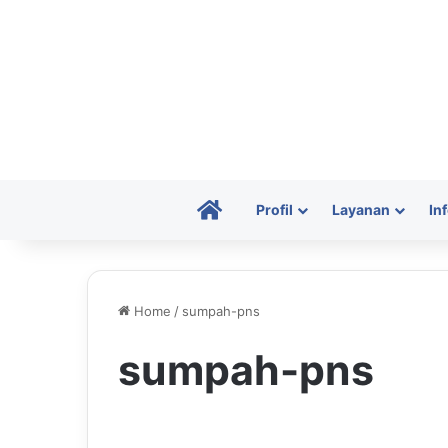
HomePage
Profil
Layanan
In
Home
/
sumpah-pns
sumpah-pns