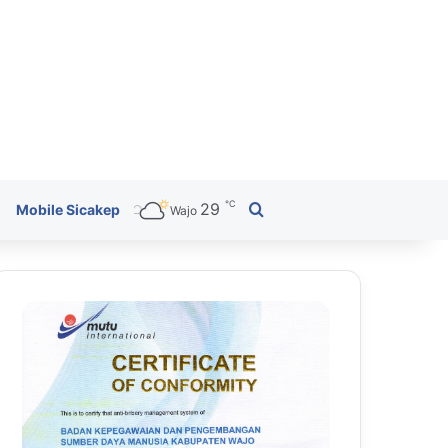
℃
29
Search for
Mobile Sicakep
Wajo