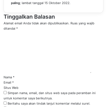
paling
; lambat tanggal 15 Oktober 2022.
Tinggalkan Balasan
Alamat email Anda tidak akan dipublikasikan.
Ruas yang wajib
ditandai
*
K
o
m
e
n
t
a
r
*
Nama
*
Email
*
Situs Web
Simpan nama, email, dan situs web saya pada peramban ini
untuk komentar saya berikutnya.
Beritahu saya akan tindak lanjut komentar melalui surel.