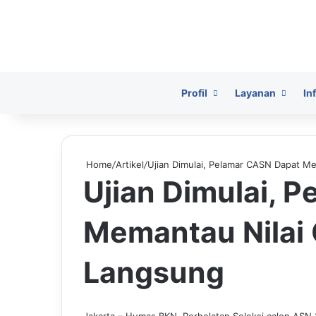
HomePage
Profil
Layanan
In
Home
/
Artikel
/
Ujian Dimulai, Pelamar CASN Dapat M
Ujian Dimulai, 
Memantau Nilai
Langsung
Jakarta – Humas BKN, Perhelatan Seleksi calon ASN