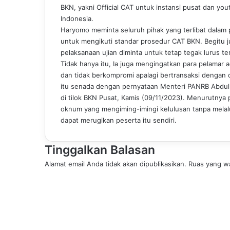
BKN, yakni Official CAT untuk instansi pusat dan y
Indonesia.
Haryomo meminta seluruh pihak yang terlibat dalam p
untuk mengikuti standar prosedur CAT BKN. Begitu 
pelaksanaan ujian diminta untuk tetap tegak lurus t
Tidak hanya itu, Ia juga mengingatkan para pelamar 
dan tidak berkompromi apalagi bertransaksi dengan 
itu senada dengan pernyataan Menteri PANRB Abdull
di tilok BKN Pusat, Kamis (09/11/2023). Menurutnya
oknum yang mengiming-imingi kelulusan tanpa melalu
dapat merugikan peserta itu sendiri.
Tinggalkan Balasan
Alamat email Anda tidak akan dipublikasikan.
Ruas yang wa
K
o
m
e
n