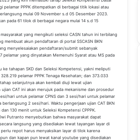
 pelamar PPPK ditempatkan di berbagai titik lokasi atau
an berlangsung mulai 09 November s.d 05 Desember 2023.
an pada 61 tilok di berbagai negara mulai 14 s.d 15
o masyarakat yang mengikuti seleksi CASN tahun ini terbilang
yang membuat akun pendaftaran di portal SSCASN BKN
yang menyelesaiakan pendaftaran/submit sebanyak
17 pelamar yang dinyatakan Memenuhi Syarat atau MS pada
 ke tahapan SKD dan Seleksi Kompetensi, yakni meliputi
 328.219 pelamar PPPK Tenaga Kesehatan; dan 373.033
ahap selanjutnya akan kembali diuji lewat ujian
 ujian CAT ini akan merujuk pada mekanisme dan prosedur
sesi/hari untuk pelamar CPNS dan 3 sesi/hari untuk pelamar
 berlangsung 2 sesi/hari. Waktu pengerjaan ujian CAT BKN
 dan 130 menit untuk Seleksi Kompetensi CPPPK.
 Dwi Putranto menyebutkan bahwa masyarakat dapat
secara langsung yang disediakan lewat tayangan layar di
 perlu repot harus menyaksikan layar di tilok karena
napun dan kapan pun lewat kanal youtube yang disediakan