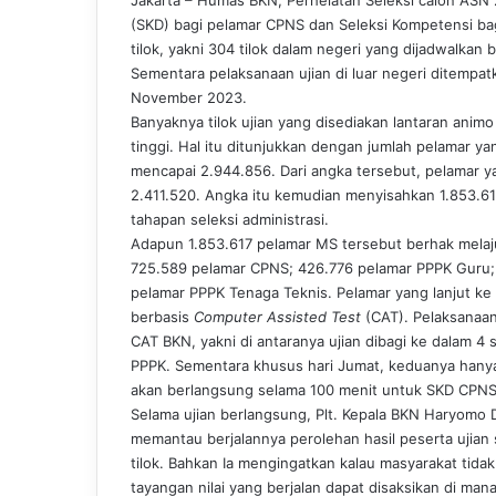
(SKD) bagi pelamar CPNS dan Seleksi Kompetensi bagi
tilok, yakni 304 tilok dalam negeri yang dijadwalk
Sementara pelaksanaan ujian di luar negeri ditempatk
November 2023.
Banyaknya tilok ujian yang disediakan lantaran anim
tinggi. Hal itu ditunjukkan dengan jumlah pelamar 
mencapai 2.944.856. Dari angka tersebut, pelamar 
2.411.520. Angka itu kemudian menyisahkan 1.853.6
tahapan seleksi administrasi.
Adapun 1.853.617 pelamar MS tersebut berhak melaju
725.589 pelamar CPNS; 426.776 pelamar PPPK Guru;
pelamar PPPK Tenaga Teknis. Pelamar yang lanjut ke t
berbasis
Computer Assisted Test
(CAT). Pelaksanaan
CAT BKN, yakni di antaranya ujian dibagi ke dalam 4 
PPPK. Sementara khusus hari Jumat, keduanya hanya
akan berlangsung selama 100 menit untuk SKD CPNS
Selama ujian berlangsung, Plt. Kepala BKN Haryomo
memantau berjalannya perolehan hasil peserta ujian 
tilok. Bahkan Ia mengingatkan kalau masyarakat tidak
tayangan nilai yang berjalan dapat disaksikan di ma