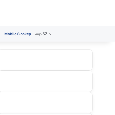
33
Search for
Mobile Sicakep
Wajo
℃