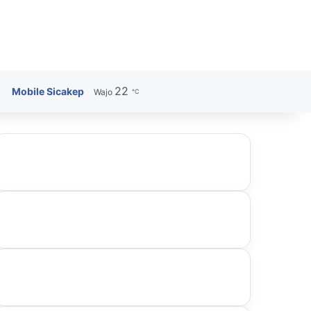
22
Search for
Mobile Sicakep
Wajo
℃