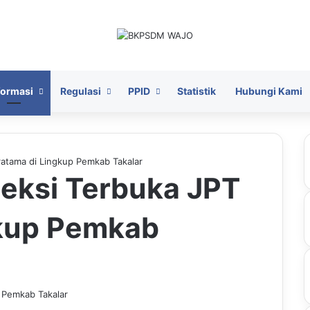
formasi
Regulasi
PPID
Statistik
Hubungi Kami
ratama di Lingkup Pemkab Takalar
eksi Terbuka JPT
gkup Pemkab
 Pemkab Takalar