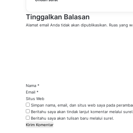
Tinggalkan Balasan
Alamat email Anda tidak akan dipublikasikan.
Ruas yang wa
K
o
m
e
n
t
a
r
*
Nama
*
Email
*
Situs Web
Simpan nama, email, dan situs web saya pada peramban
Beritahu saya akan tindak lanjut komentar melalui surel
Beritahu saya akan tulisan baru melalui surel.