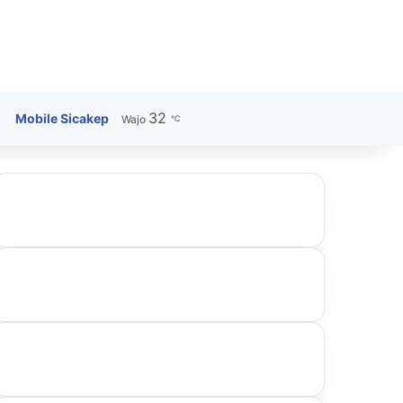
32
Search for
Mobile Sicakep
Wajo
℃